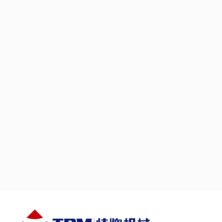
полнотелый кирпич, полнотелые блоки, брусчатка, 
значительно помочь сократить расходы. снизить з
меньшего количества рабочей силы, а также улу
поддоны с сервоприводом/машина для укладки ки