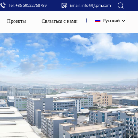
Tel: +86 59522768789
Email: info@fjtpm.com
Проекты
Связаться с нами
Русский
English
français
русский
español
العربية