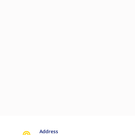
бордюрные камни и т. д. Система этого типа может
атраты на управление заводом за счет использования
чшить имидж компании. Автономная машина для укладки на
рпича для бетонных блоков:
Address