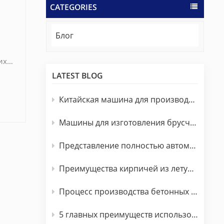
CATEGORIES
Блог
их
одок
LATEST BLOG
 как
Китайская машина для производства кирпича на продажу в Южной Африке
Машины для изготовления брусчатки
 до
ей
Представление полностью автоматической машины для производства кирпича
Преимущества кирпичей из летучей золы перед глиняными кирпичами
его
Процесс производства бетонных блоков
рмам
5 главных преимуществ использования полностью автоматической машины для производства бетонных блоков