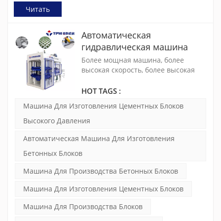
Читать
Автоматическая
гидравлическая машина
высокого давления для
Более мощная машина, более
изготовления цементных
высокая скорость, более высокая
производительность. TPM8000 —
блоков и полнотелого
это чрезвычайно зрелая,
HOT TAGS :
кирпича (TPM8000)
стабильная и экономичная машина
Машина Для Изготовления Цементных Блоков
для производства бетонных блоков.
Вибрация контролируется
Высокого Давления
двойными преобразователями
Автоматическая Машина Для Изготовления
частоты, а силу можно
регулировать для обеспечения
Бетонных Блоков
качества бетонных изделий.
Машина Для Производства Бетонных Блоков
Машина Для Изготовления Цементных Блоков
Машина Для Производства Блоков