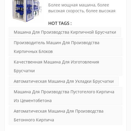
PLC TPM10000
Более мощная машина, более
высокая скорость, более высокая
производительность. TPM10000 —
это чрезвычайно зрелая,
HOT TAGS :
стабильная и экономичная машина
Машина Для Производства Кирпичной Брусчатки
для производства бетонных блоков.
Вибрация контролируется
Производитель Машин Для Производства
двойными преобразователями
Кирпичных Блоков
частоты, а силу можно
регулировать для обеспечения
Качественная Машина Для Изготовления
качества бетонных изделий.
Брусчатки
Автоматическая Машина Для Укладки Брусчатки
Машина Для Производства Пустотелого Кирпича
Из Цементобетона
Автоматическая Машина Для Производства
Бетонного Кирпича