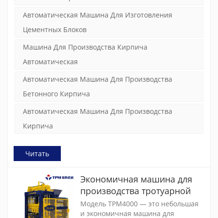
кВт (Германия) через
Автоматическая Машина Для Изготовления
двухчастотные инверторы, поэтому
изготовленные цементные кирпичи
Цементных Блоков
имеют высокую компактность и
хорошую прочность.
Машина Для Производства Кирпича
Автоматическая
Автоматическая Машина Для Производства
Бетонного Кирпича
Автоматическая Машина Для Производства
Кирпича
Читать
Экономичная машина для
производства тротуарной
плитки/бетонных блоков
Модель TPM4000 — это небольшая
(TPM4000)
и экономичная машина для