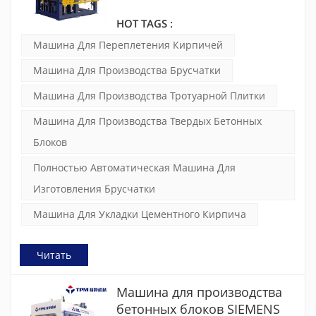
производства кирпича, которая
очень подходит для первых
HOT TAGS :
инвестиций в эту область.
Машина Для Переплетения Кирпичей
Машина Для Производства Брусчатки
Машина Для Производства Тротуарной Плитки
Машина Для Производства Твердых Бетонных
Блоков
Полностью Автоматическая Машина Для
Изготовления Брусчатки
Машина Для Укладки Цементного Кирпича
Читать
Машина для производства
бетонных блоков SIEMENS