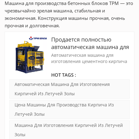
Машина для производства бетонных блоков TPM — это
чрезвычайно зрелая машина, стабильная и
экономичная. Конструкция машины прочная, очень
прочная и долговечная.
Продается полностью
автоматическая машина для
производства кирпича из
Автоматическая машина для
цементного кирпича и
изготовления цементного кирпича
TPM6000 может производить 1800
кирпича из летучей золы
штук кирпичей из летучей золы в
HOT TAGS :
(TPM6000)
час. Он управляется ПЛК SIEMENS,
Автоматическая Машина Для Изготовления
использует вибрационные
двигатели с постоянными
Кирпичей Из Летучей Золы
магнитами мощностью 2 × 9 кВт.
Цена Машины Для Производства Кирпича Из
Летучей Золы
Машина Для Изготовления Кирпичей Из Летучей
Золы