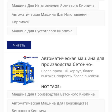
Машина Для Изготовления Ясеневого Кирпича
Автоматическая Машина Для Изготовления
Кирпичей
Машина Для Пустотелого Кирпича
Читать
Автоматическая машина для
производства бетонно-
цементного кирпича
Более прочный корпус, более
German Technology TPM5000
высокая скорость, более высокая
производительность — TPM5000 —
это чрезвычайно зрелая,
HOT TAGS :
стабильная и экономичная машина
Машина Для Производства Бетонного Кирпича
для производства бетонного
кирпича. Вибрация контролируется
Автоматическая Машина Для Производства
двумя комплектами вибрационных
Бетонного Кирпича
двигателей SIEMENS мощностью 9