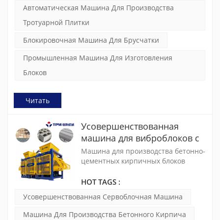
производства высококачественных
Автоматическая Машина Для Производства
и компактных бетонных изделий.
Тротуарной Плитки
Блокировочная Машина Для Брусчатки
Промышленная Машина Для Изготовления
Блоков
Читать
Усовершенствованная
машина для виброблоков с
сервоприводом высокого
Машина для производства бетонно-
уровня TPM15000G
цементных кирпичных блоков
TPM15000G предназначена для
эффективного производства
HOT TAGS :
высококачественных бетонно-
Усовершенствованная Сервоблочная Машина
цементных кирпичей и блоков.
Благодаря новейшим технологиям и
Машина Для Производства Бетонного Кирпича
прочной конструкции он