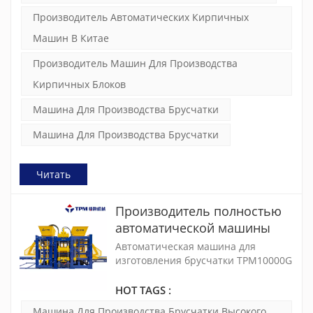
обеспечивает непревзойденную
Производитель Автоматических Кирпичных
производительность и надежность.
Машин В Китае
Производитель Машин Для Производства
Кирпичных Блоков
Машина Для Производства Брусчатки
Машина Для Производства Брусчатки
Читать
Производитель полностью
автоматической машины
для производства бетонных
Автоматическая машина для
блоков в Китае (TPM10000G)
изготовления брусчатки TPM10000G
сочетает в себе технологию
немецкой системы управления PLC
HOT TAGS :
SIEMENS и итальянскую фазовую
Машина Для Производства Брусчатки Высокого