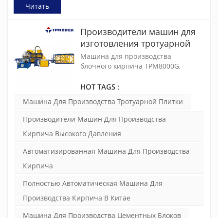
Читать
Производители машин для
изготовления тротуарной
плитки высокого давления
Машина для производства
(TPM8000G)
блочного кирпича TPM8000G,
отвечающая европейским
требованиям, предназначена для
HOT TAGS :
производства бетонных изделий,
Машина Для Производства Тротуарной Плитки
таких как тротуарный кирпич,
блокировочный кирпич, брусчатка,
Производители Машин Для Производства
бордюрный камень и т. д.
Кирпича Высокого Давления
Автоматизированная Машина Для Производства
Кирпича
Полностью Автоматическая Машина Для
Производства Кирпича В Китае
Машина Для Производства Цементных Блоков