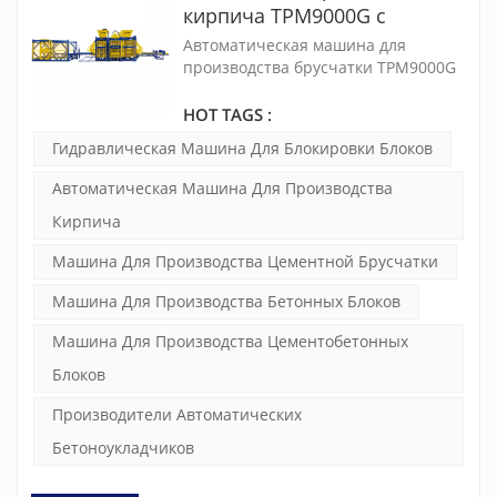
кирпича TPM9000G с
переплетными блоками
Автоматическая машина для
производства брусчатки TPM9000G
сочетает в себе технологию
немецкой системы управления
HOT TAGS :
SIEMENS PLC и итальянскую
Гидравлическая Машина Для Блокировки Блоков
фазовую сервовибрацию. Основная
конструкция рамы машины имеет
Автоматическая Машина Для Производства
прочную и прочную конструкцию.
Кирпича
Машина Для Производства Цементной Брусчатки
Машина Для Производства Бетонных Блоков
Машина Для Производства Цементобетонных
Блоков
Производители Автоматических
Бетоноукладчиков