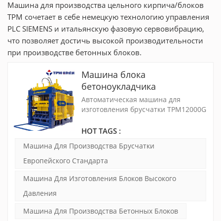
Машина для производства цельного кирпича/блоков
TPM сочетает в себе немецкую технологию управления
PLC SIEMENS и итальянскую фазовую сервовибрацию,
что позволяет достичь высокой производительности
при производстве бетонных блоков.
Машина блока
бетоноукладчика
европейского стандарта с
Автоматическая машина для
сервовибрацией
изготовления брусчатки TPM12000G
имеет очень высокую
производительность и
HOT TAGS :
соответствует европейским
Машина Для Производства Брусчатки
стандартам для рынка
высококачественного производства
Европейского Стандарта
бетонной брусчатки. Благодаря
Машина Для Изготовления Блоков Высокого
отличной сервовибрации и
высокоэффективной
Давления
гидравлической системе вместе с
системой подачи, производство
Машина Для Производства Бетонных Блоков
стало очень эффективным для