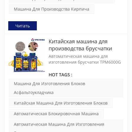
Машина Для Производства Кирпича
Читать
Китайская машина для
производства брусчатки
TPM6000G
Автоматическая машина для
изготовления брусчатки TPM6000G
— идеальное решение для
начинающего клиента, который
HOT TAGS :
инвестирует в бизнес по
Машина Для Изготовления Блоков
производству брусчатки. Это
машина для изготовления блоков
Асфальтоукладчика
европейского стандарта,
Китайская Машина Для Изготовления Блоков
производимая в Китае. Благодаря
высокой производительности и
Автоматическая Блокировочная Машина
стабильной работе теперь это наши
бестселлеры по всему миру.
Автоматическая Машина Для Изготовления