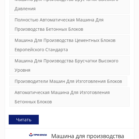
сервовибрацию. Основная
конструкция рамы машины имеет
Давления
прочную и прочную конструкцию.
Полностью Автоматическая Машина Для
Производства Бетонных Блоков
Машина Для Производства Цементных Блоков
Европейского Стандарта
Машина Для Производства Брусчатки Высокого
Уровня
Производители Машин Для Изготовления Блоков
Автоматическая Машина Для Изготовления
Бетонных Блоков
Читать
Машина для производства