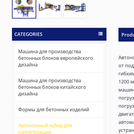
CATEGORIES
Produ
Машина для производства
Автон
бетонных блоков европейского
дизайна
от под
гибким
Машина для производства
1200 
бетонных блоков китайского
машине
дизайна
погру
погру
Формы для бетонных изделий
двига
автома
Автономный кубер для
устран
паллетизации