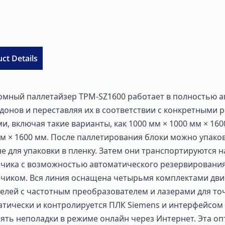
ct Details
омный паллетайзер TPM-SZ1600 работает в полностью а
донов и переставляя их в соответствии с конкретными
и, включая такие варианты, как 1000 мм × 1000 мм × 160
мм × 1600 мм. После паллетирования блоки можно упако
 для упаковки в пленку. Затем они транспортируются 
зчика с возможностью автоматического резервировани
зчиком. Вся линия оснащена четырьмя комплектами дви
телей с частотным преобразователем и лазерами для т
тически и контролируется ПЛК Siemens и интерфейсом 
ять неполадки в режиме онлайн через Интернет. Эта о