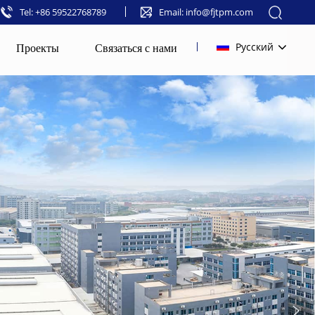
Tel: +86 59522768789
Email: info@fjtpm.com
Проекты
Связаться с нами
Русский
English
français
русский
español
العربية