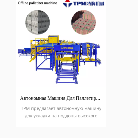
Автономная Машина Для Паллетирования Бетонных Блоков С Сервоуправлением
TPM предлагает автономную машину
для укладки на поддоны высокого
уровня для бетонных блоков.
Автоматическая система кубиков
блоков, также называемая машиной