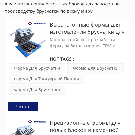
для изготовления бетонных блоков для заводов по
производству брусчатки по всему миру.
Высокоточные формы для
изготовления брусчатки для
бетонных блоков
Многолетний опыт разработки
форм для бетона привел TPM к
выводу, что сочетание
высококвалифицированного
HOT TAGS :
мастерства и современных станков
Форма Для Брусчатки
Форма Для Брусчатки
с ЧПУ обеспечивает высокое
качество, гибкость и долговечность.
Форма Для Тротуарной Плитки
Форма Для Брусчатки
Читать
Прецизионные формы для
полых блоков и каменной