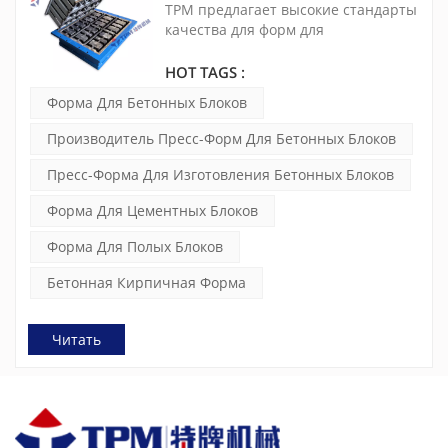
кладки для формования
TPM предлагает высокие стандарты
бетонных изделий
качества для форм для
изготовления бетонных блоков. Мы
применяем термическую обработку
HOT TAGS :
и цементацию, чтобы обеспечить
Форма Для Бетонных Блоков
длительный срок службы форм.
Компания TPM уделяет большое
Производитель Пресс-Форм Для Бетонных Блоков
внимание выбору материалов,
например, для подвесной пластины
Пресс-Форма Для Изготовления Бетонных Блоков
мы используем сталь Hardox из
Швеции или износостойкую
Форма Для Цементных Блоков
марганцевую сталь Q355.
Форма Для Полых Блоков
Бетонная Кирпичная Форма
Читать