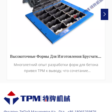
Высокоточные Формы Для Изготовления Брусчатки Для Бетонных Блоков
Многолетний опыт разработки форм для бетона
привел TPM к выводу, что сочетание
высококвалифицированного мастерства и
современных станков с ЧПУ обеспечивает высокое
качество, гибкость и долговечность.
Фуцзянь ТеПай Машинери Ко., Лтд. +86 18065259876