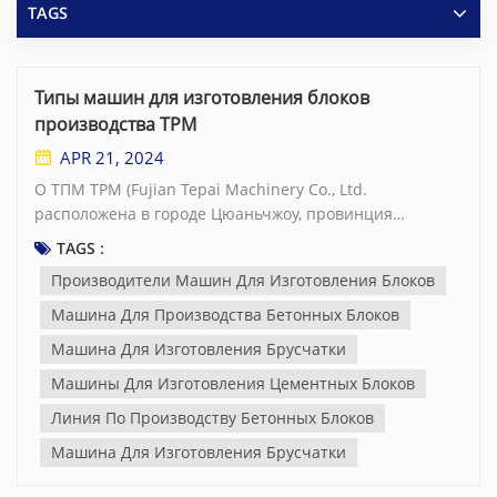
TAGS
Типы машин для изготовления блоков
производства TPM
APR 21, 2024
О ТПМ TPM (Fujian Tepai Machinery Co., Ltd.
расположена в городе Цюаньчжоу, провинция
Фуцзянь, Китай, на производственной площади
TAGS :
площадью 50 000 кв. метров, сертифицированной по
Производители Машин Для Изготовления Блоков
стандартам ISO9001 и ISO14001 по качеству и
экологическому менеджменту. Это одна из самых
Машина Для Производства Бетонных Блоков
быстрорастущих компаний. производители машин для
Машина Для Изготовления Брусчатки
изготовления блоков в Китае. В TPM работает группа
Машины Для Изготовления Цементных Блоков
старших инженеров и техников с богатыми
теоретическими знаниями и практическим опытом
Линия По Производству Бетонных Блоков
производства бетонных изделий. Целью TPM является
Машина Для Изготовления Брусчатки
предоставление наиболее экономичных машин для
производства брусчатки клиентам по всему миру для