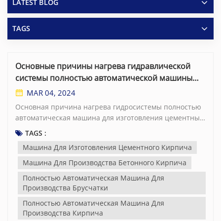
LATEST BLOG
TAGS
Основные причины нагрева гидравлической
системы полностью автоматической машины
для изготовления цементных блоков
MAR 04, 2024
Основная причина нагрева гидросистемы полностью
автоматическая машина для изготовления цементных
блоковe Это нагрев гидравлического масла, который
TAGS :
может быть вызван тремя ситуациями: во-первых,
Машина Для Изготовления Цементного Кирпича
конструкцией полностью автоматического машина для
производства бетонного кирпича гидравлическая
Машина Для Производства Бетонного Кирпича
система неэффективна, а гидробак не может
Полностью Автоматическая Машина Для
эффективно рассеивать тепло; во-вторых, неисправны
Производства Брусчатки
узлы гидросистемы; в-третьих, гидравлическое масло,
Полностью Автоматическая Машина Для
используемое в машина для производства тротуарной
Производства Кирпича
плитки гидравлическая система не