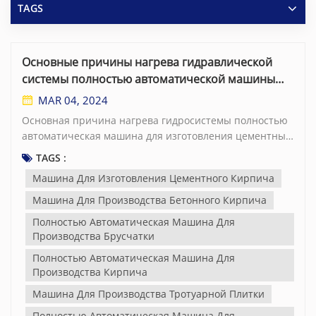
TAGS
Основные причины нагрева гидравлической
системы полностью автоматической машины
для изготовления цементных блоков
MAR 04, 2024
Основная причина нагрева гидросистемы полностью
автоматическая машина для изготовления цементных
блоковe Это нагрев гидравлического масла, который
TAGS :
может быть вызван тремя ситуациями: во-первых,
Машина Для Изготовления Цементного Кирпича
конструкцией полностью автоматического машина для
производства бетонного кирпича гидравлическая
Машина Для Производства Бетонного Кирпича
система неэффективна, а гидробак не может
Полностью Автоматическая Машина Для
эффективно рассеивать тепло; во-вторых, неисправны
Производства Брусчатки
узлы гидросистемы; в-третьих, гидравлическое масло,
Полностью Автоматическая Машина Для
используемое в машина для производства тротуарной
Производства Кирпича
плитки гидравлическая система не
подходит. Необоснованная конструкция трубопровода
Машина Для Производства Тротуарной Плитки
гидробака полностью автоматическая машина для
Полностью Автоматическая Машина Для