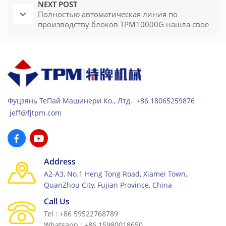
NEXT POST
Полностью автоматическая линия по
производству блоков TPM10000G нашла свое
применение в России
Фуцзянь ТеПай Машинери Ко., Лтд. +86 18065259876
jeff@fjtpm.com
Address
A2-A3, No.1 Heng Tong Road, Xiamei Town,
QuanZhou City, Fujian Province, China
Call Us
Tel : +86 59522768789
Whatsapp : +86 15980018650