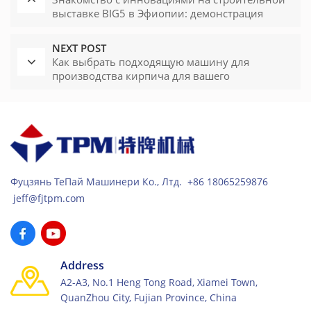
выставке BIG5 в Эфиопии: демонстрация
совершенства от TPM
NEXT POST
Как выбрать подходящую машину для
производства кирпича для вашего
кирпичного завода
Фуцзянь ТеПай Машинери Ко., Лтд. +86 18065259876
jeff@fjtpm.com
Address
A2-A3, No.1 Heng Tong Road, Xiamei Town,
QuanZhou City, Fujian Province, China