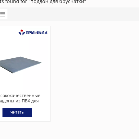
lts found for "поддон для брусчатки"
сококачественные
оддоны из ПВХ для
туарной плитки для
ны для изготовления
Читать
бетонных блоков