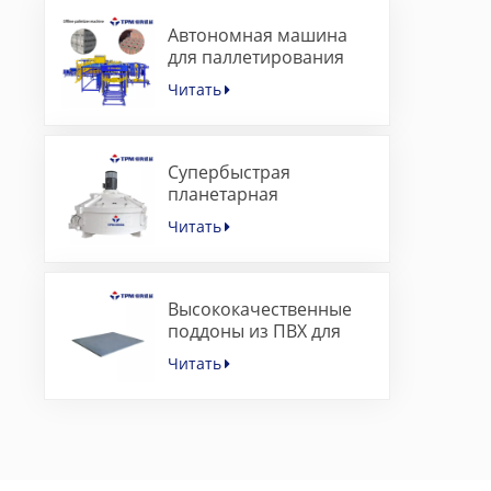
Автономная машина
для паллетирования
бетонных блоков с
Читать
сервоуправлением
Супербыстрая
планетарная
бетоносмесительная
Читать
машина для машины
для изготовления
брусчатки
Высококачественные
поддоны из ПВХ для
тротуарной плитки для
Читать
машины для
изготовления
бетонных блоков