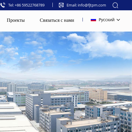
Tel: +86 59522768789
Email: info@fjtpm.com
Проекты
Связаться с нами
Русский
English
français
русский
español
العربية