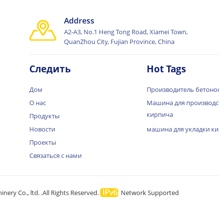
Address
A2-A3, No.1 Heng Tong Road, Xiamei Town,
QuanZhou City, Fujian Province, China
Следить
Hot Tags
Дом
Производитель бетоно
О нас
Машина для производс
кирпича
Продукты
Новости
машина для укладки к
Проекты
Связаться с нами
ery Co., ltd. .All Rights Reserved.
Network Supported